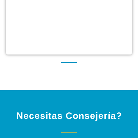
Iglesia en el Hogar ( MIAMI LAKES) THE
MOORS
6364 NW 171 ST Miami Lakes FL 33015
(786) 301 3287
Necesitas Consejería?