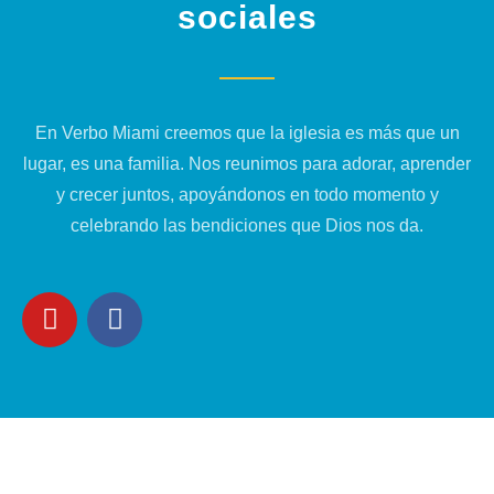
sociales
En Verbo Miami creemos que la iglesia es más que un
lugar, es una familia. Nos reunimos para adorar, aprender
y crecer juntos, apoyándonos en todo momento y
celebrando las bendiciones que Dios nos da.
Y
F
o
a
u
c
t
e
u
b
b
o
e
o