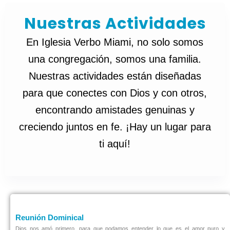
k
Nuestras Actividades
En Iglesia Verbo Miami, no solo somos
una congregación, somos una familia.
Nuestras actividades están diseñadas
para que conectes con Dios y con otros,
encontrando amistades genuinas y
creciendo juntos en fe. ¡Hay un lugar para
ti aquí!
Reunión Dominical
Dios nos amó primero, para que podamos entender lo que es el amor puro y